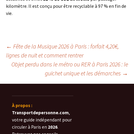
kilomètre. Il est conçu pour être recyclable à 97 % en fin de
vie.
Navigation
←
Fête de la Musique 2026 à Paris : forfait 4,20€,
lignes de nuit et comment rentrer
Objet perdu dans le métro ou RER à Paris 2026 : le
des
guichet unique et les démarches
→
articles
À propos :
Transportdepersonne.com
,
votre guide indépendant pour
circuler à Paris en
2026
.