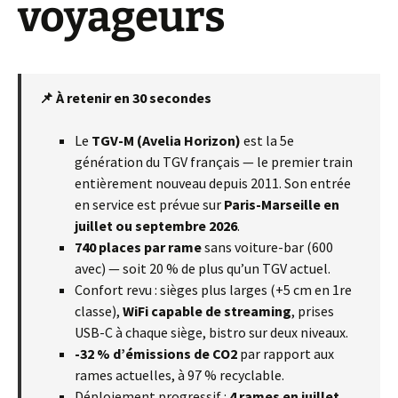
voyageurs
📌 À retenir en 30 secondes
Le
TGV-M (Avelia Horizon)
est la 5e
génération du TGV français — le premier train
entièrement nouveau depuis 2011. Son entrée
en service est prévue sur
Paris-Marseille en
juillet ou septembre 2026
.
740 places par rame
sans voiture-bar (600
avec) — soit 20 % de plus qu’un TGV actuel.
Confort revu : sièges plus larges (+5 cm en 1re
classe),
WiFi capable de streaming
, prises
USB-C à chaque siège, bistro sur deux niveaux.
-32 % d’émissions de CO2
par rapport aux
rames actuelles, à 97 % recyclable.
Déploiement progressif :
4 rames en juillet