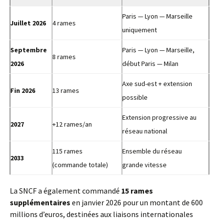
Paris — Lyon — Marseille
Juillet 2026
4 rames
uniquement
Septembre
Paris — Lyon — Marseille,
8 rames
2026
début Paris — Milan
Axe sud-est + extension
Fin 2026
13 rames
possible
Extension progressive au
2027
+12 rames/an
réseau national
115 rames
Ensemble du réseau
2033
(commande totale)
grande vitesse
La SNCF a également commandé
15 rames
supplémentaires
en janvier 2026 pour un montant de 600
millions d’euros, destinées aux liaisons internationales