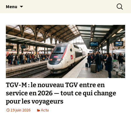
Aller
Recherc
Transportdepersonne.com
Menu
au
contenu
TGV-M : le nouveau TGV entre en
service en 2026 — tout ce qui change
pour les voyageurs
19 juin 2026
Actu