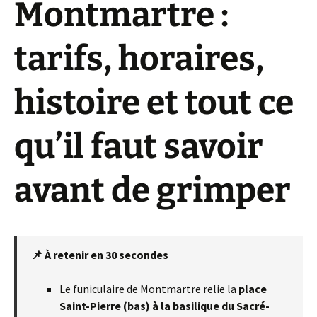
Montmartre :
tarifs, horaires,
histoire et tout ce
qu’il faut savoir
avant de grimper
📌 À retenir en 30 secondes
Le funiculaire de Montmartre relie la
place
Saint-Pierre (bas) à la basilique du Sacré-