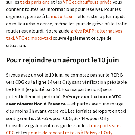
sur les
taxis parisiens
et les
VTC et chauffeurs privés
vous
donnent toutes les informations pour réserver. Pour les
urgences, pensez à la
moto-taxi
— elle reste la plus rapide
en milieu urbain dense, même les jours de grève où le trafic
routier est alourdi. Notre guide
grève RATP : alternatives
taxi, VTC et moto-taxi
couvre également ce type de
situation.
Pour rejoindre un aéroport le 10 juin
Si vous avez un vol le 10 juin, ne comptez pas sur le RER B
vers CDG ou la ligne 14 vers Orly sans vérification préalable.
Le RER B (exploité par SNCF sur sa partie nord) sera
potentiellement perturbé.
Prévoyez un taxi ou un VTC
avec réservation à l’avance
— et partez avec une marge
d’au moins 3h avant votre vol. Les forfaits aéroport en taxi
sont garantis : 56-65 € pour CDG, 36-44 € pour Orly.
Consultez également nos guides sur les
transports vers
CDG
et les
points de rencontre taxis à Roissy et Orly
.