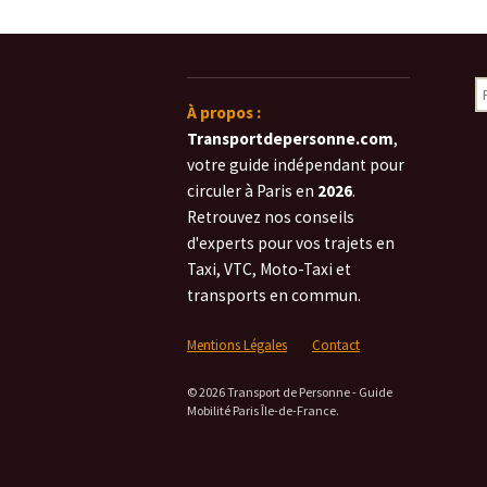
des
R
articles
À propos :
Transportdepersonne.com
,
votre guide indépendant pour
circuler à Paris en
2026
.
Retrouvez nos conseils
d'experts pour vos trajets en
Taxi, VTC, Moto-Taxi et
transports en commun.
Mentions Légales
Contact
© 2026 Transport de Personne - Guide
Mobilité Paris Île-de-France.