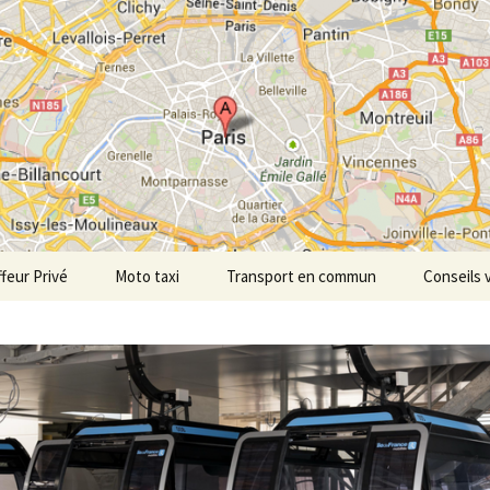
tdepersonne.co
feur Privé
Moto taxi
Transport en commun
Conseils 