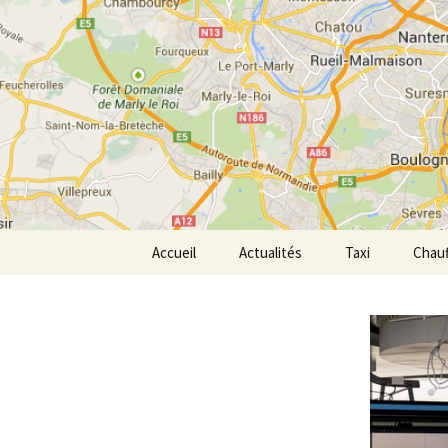
Aller
au
contenu
Transpor
Accueil
Actualités
Taxi
Chauf