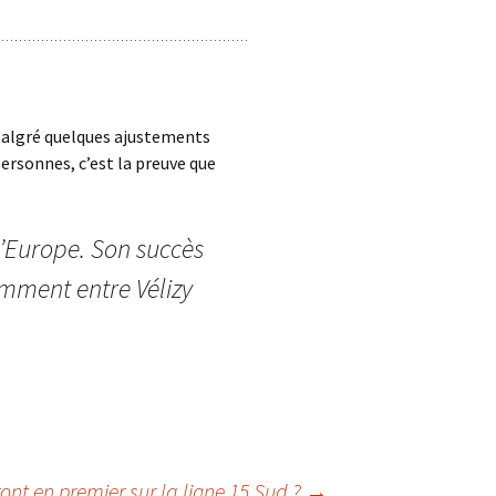
 Malgré quelques ajustements
ersonnes, c’est la preuve que
d’Europe. Son succès
amment entre Vélizy
ront en premier sur la ligne 15 Sud ?
→