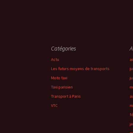
Catégories
A
Actu
a
Les futurs moyens de transports
ju
Moto taxi
j
Taxi parisien
m
Transport à Paris
a
VTC
m
f
j