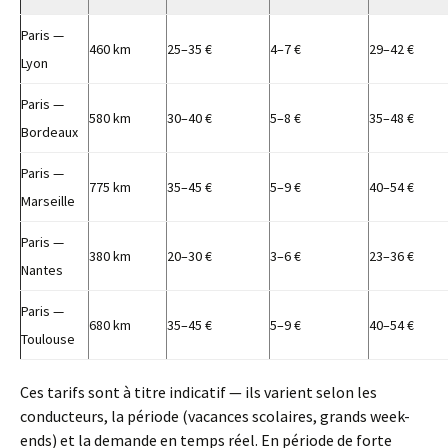
Paris —
460 km
25–35 €
4–7 €
29–42 €
Lyon
Paris —
580 km
30–40 €
5–8 €
35–48 €
Bordeaux
Paris —
775 km
35–45 €
5–9 €
40–54 €
Marseille
Paris —
380 km
20–30 €
3–6 €
23–36 €
Nantes
Paris —
680 km
35–45 €
5–9 €
40–54 €
Toulouse
Ces tarifs sont à titre indicatif — ils varient selon les
conducteurs, la période (vacances scolaires, grands week-
ends) et la demande en temps réel. En période de forte