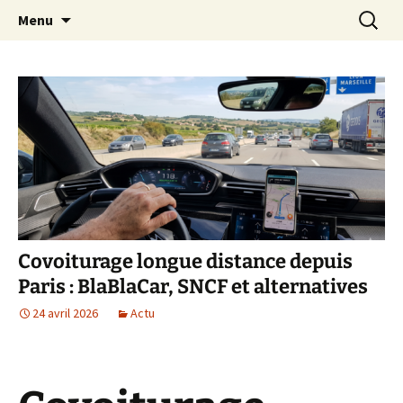
Aller
Recherc
Transportdepersonne.com
Menu
au
contenu
Covoiturage longue distance depuis
Paris : BlaBlaCar, SNCF et alternatives
24 avril 2026
Actu