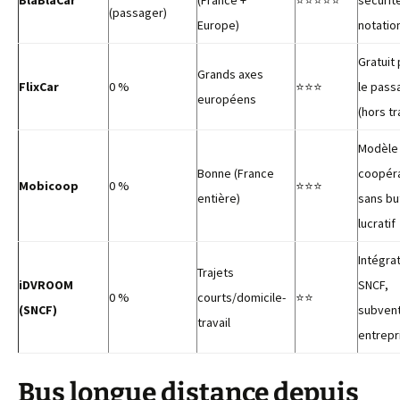
BlaBlaCar
(France +
⭐⭐⭐⭐⭐
sécurit
(passager)
Europe)
notatio
Gratuit
Grands axes
FlixCar
0 %
⭐⭐⭐
le pass
européens
(hors tr
Modèle
Bonne (France
coopéra
Mobicoop
0 %
⭐⭐⭐
entière)
sans bu
lucratif
Intégra
Trajets
iDVROOM
SNCF,
0 %
courts/domicile-
⭐⭐
(SNCF)
subven
travail
entrepr
Bus longue distance depuis