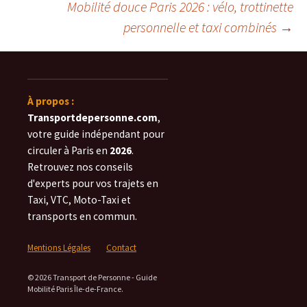
Mobilité douce Paris 2026 : vélo, trottinette
des
personnelle et taxi combinés
→
articles
À propos :
Transportdepersonne.com
,
votre guide indépendant pour
circuler à Paris en
2026
.
Retrouvez nos conseils
d'experts pour vos trajets en
Taxi, VTC, Moto-Taxi et
transports en commun.
Mentions Légales
Contact
© 2026 Transport de Personne - Guide
Mobilité Paris Île-de-France.