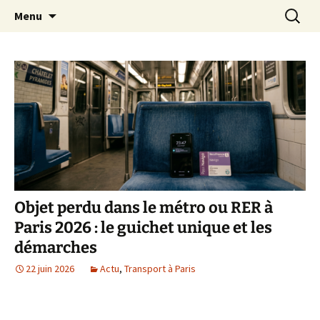
Aller
Recherc
Transportdepersonne.com
Menu
au
contenu
Objet perdu dans le métro ou RER à
Paris 2026 : le guichet unique et les
démarches
22 juin 2026
Actu
,
Transport à Paris