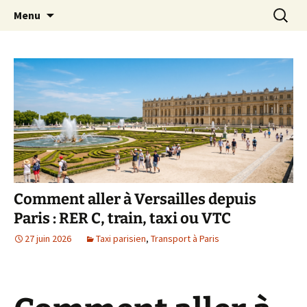
Aller
Recherc
Transportdepersonne.com
Menu
au
contenu
Comment aller à Versailles depuis
Paris : RER C, train, taxi ou VTC
27 juin 2026
Taxi parisien
,
Transport à Paris