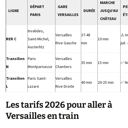
MARCHE
DÉPART
GARE
PE
LIGNE
DURÉE
JUSQU’AU
PARIS
VERSAILLES
ÉT
CHÂTEAU
Invalides,
Versailles
37-48
⚠️ I
RER C
Saint-Michel,
10 min
Rive Gauche
min
juil
Austerlitz
Transilien
Paris
Versailles
35 min
15 min
✅ N
N
Montparnasse
Chantiers
Transilien
Paris Saint-
Versailles
40 min
20-25 min
✅ N
L
Lazare
Rive Droite
Les tarifs 2026 pour aller à
Versailles en train