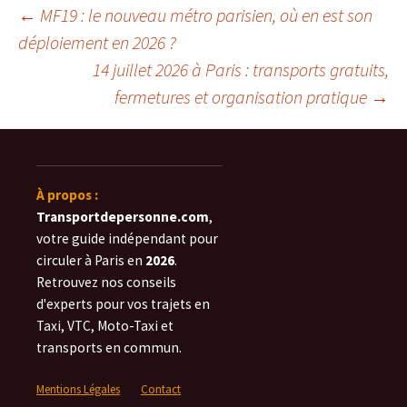
Navigation
←
MF19 : le nouveau métro parisien, où en est son
déploiement en 2026 ?
14 juillet 2026 à Paris : transports gratuits,
des
fermetures et organisation pratique
→
articles
À propos :
Transportdepersonne.com
,
votre guide indépendant pour
circuler à Paris en
2026
.
Retrouvez nos conseils
d'experts pour vos trajets en
Taxi, VTC, Moto-Taxi et
transports en commun.
Mentions Légales
Contact