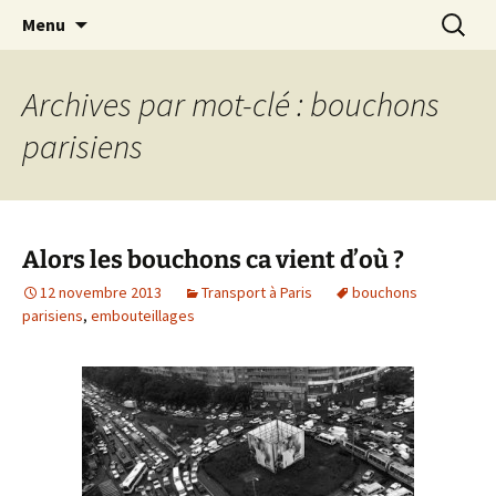
Aller
Recherc
Transportdepersonne.com
Menu
au
contenu
Archives par mot-clé : bouchons
parisiens
Alors les bouchons ca vient d’où ?
12 novembre 2013
Transport à Paris
bouchons
parisiens
,
embouteillages