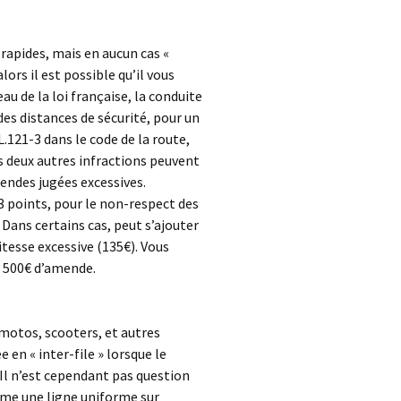
s rapides, mais en aucun cas «
alors il est possible qu’il vous
au de la loi française, la conduite
des distances de sécurité, pour un
.121-3 dans le code de la route,
les deux autres infractions peuvent
endes jugées excessives.
3 points, pour le non-respect des
 Dans certains cas, peut s’ajouter
vitesse excessive (135€). Vous
à 500€ d’amende.
e motos, scooters, et autres
 en « inter-file » lorsque le
. Il n’est cependant pas question
orme une ligne uniforme sur