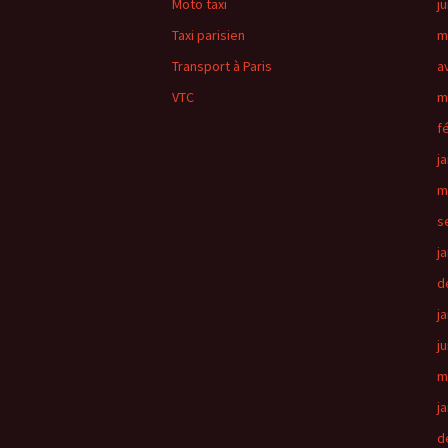
Moto taxi
j
Taxi parisien
m
Transport à Paris
a
VTC
m
f
j
m
s
j
d
j
j
m
j
d