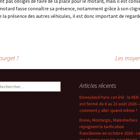
 pas obligés de faire de la place pour le motard, mais il est consei
e motard fasse connaître sa présence, notamment grâce à son clig
la présence des autres véhicules, il est donc important de regard
urget ?
Les moyens
echercher :
Articles récents
Disneyland Paris cet été : le RER
est fermé du 8 au 23 août 2026 
comment y aller quand même ?
Dreux, Montargis, Malesherbes
rejoignent la tarification
francilienne en octobre 2026 : c
qui change pour les navetteurs