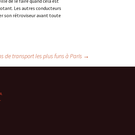
llé de le faire quand cela est
notant. Les autres conducteurs
er son rétroviseur avant toute
 de transport les plus funs à Paris
→
 A
—
e