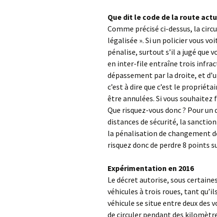
Que dit le code de la route actu
Comme précisé ci-dessus, la circula
légalisée ». Si un policier vous voi
pénalise, surtout s’il a jugé que 
en inter-file entraîne trois infra
dépassement par la droite, et d’u
c’est à dire que c’est le propriét
être annulées. Si vous souhaitez 
Que risquez-vous donc ? Pour un d
distances de sécurité, la sanction
la pénalisation de changement de fi
risquez donc de perdre 8 points 
Expérimentation en 2016
Le décret autorise, sous certaines
véhicules à trois roues, tant qu’i
véhicule se situe entre deux des v
de circuler pendant des kilomètre