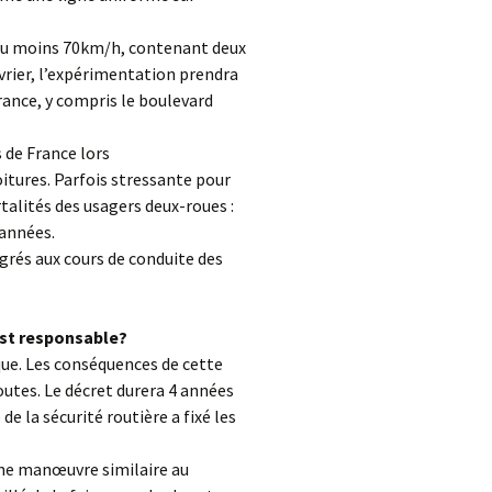
d’au moins 70km/h, contenant deux
vrier, l’expérimentation prendra
rance, y compris le boulevard
 de France lors
itures. Parfois stressante pour
talités des usagers deux-roues :
 années.
égrés aux cours de conduite des
est responsable?
que. Les conséquences de cette
routes. Le décret durera 4 années
e la sécurité routière a fixé les
une manœuvre similaire au