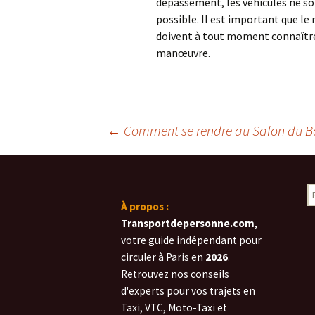
dépassement, les véhicules ne sont
possible. Il est important que l
doivent à tout moment connaître 
manœuvre.
Navigation
←
Comment se rendre au Salon du Bo
des
R
À propos :
articles
Transportdepersonne.com
,
votre guide indépendant pour
circuler à Paris en
2026
.
Retrouvez nos conseils
d'experts pour vos trajets en
Taxi, VTC, Moto-Taxi et