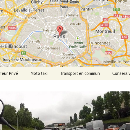
tdepersonne.co
feur Privé
Moto taxi
Transport en commun
Conseils 