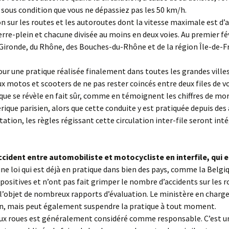
t sous condition que vous ne dépassiez pas les 50 km/h.
ion sur les routes et les autoroutes dont la vitesse maximale est 
rre-plein et chacune divisée au moins en deux voies. Au premier fé
 Gironde, du Rhône, des Bouches-du-Rhône et de la région Île-de-F
our une pratique réalisée finalement dans toutes les grandes villes
 motos et scooters de ne pas rester coincés entre deux files de vo
que se révèle en fait sûr, comme en témoignent les chiffres de mor
hérique parisien, alors que cette conduite y est pratiquée depuis des
ation, les règles régissant cette circulation inter-file seront int
cident entre automobiliste et motocycliste en interfile, qui 
e loi qui est déjà en pratique dans bien des pays, comme la Belgi
 positives et n’ont pas fait grimper le nombre d’accidents sur les 
l’objet de nombreux rapports d’évaluation. Le ministère en charge d
n, mais peut également suspendre la pratique à tout moment.
 deux roues est généralement considéré comme responsable. C’est 