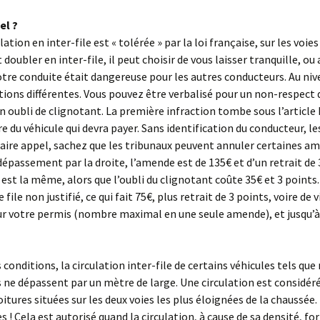
el ?
tion en inter-file est « tolérée » par la loi française, sur les voie
t doubler en inter-file, il peut choisir de vous laisser tranquille, ou 
votre conduite était dangereuse pour les autres conducteurs. Au nive
ctions différentes. Vous pouvez être verbalisé pour un non-respect 
n oubli de clignotant. La première infraction tombe sous l’article L
aire du véhicule qui devra payer. Sans identification du conducteur, 
faire appel, sachez que les tribunaux peuvent annuler certaines am
épassement par la droite, l’amende est de 135€ et d’un retrait de 
 est la même, alors que l’oubli du clignotant coûte 35€ et 3 points.
le non justifié, ce qui fait 75€, plus retrait de 3 points, voire de 
sur votre permis (nombre maximal en une seule amende), et jusqu’
 conditions, la circulation inter-file de certains véhicules tels qu
ls ne dépassent par un mètre de large. Une circulation est considérée
oitures situées sur les deux voies les plus éloignées de la chaussée
s ! Cela est autorisé quand la circulation, à cause de sa densité, f