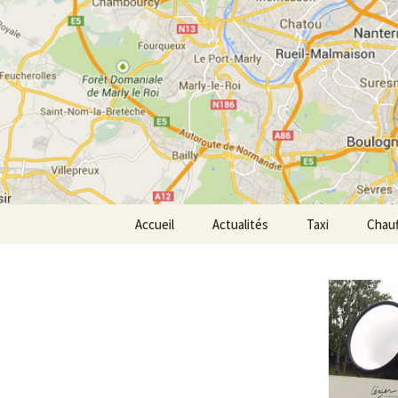
Aller
au
contenu
Transpor
Accueil
Actualités
Taxi
Chauf