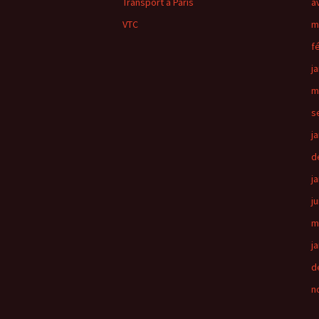
Transport à Paris
a
VTC
m
f
j
m
s
j
d
j
j
m
j
d
n