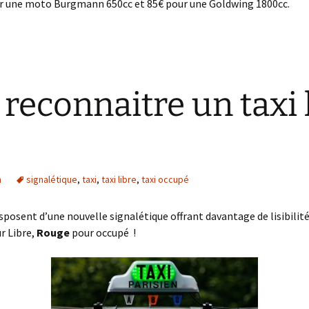
pour une moto Burgmann 650cc et 85€ pour une Goldwing 1800cc.
econnaitre un taxi l
n
signalétique
,
taxi
,
taxi libre
,
taxi occupé
isposent d’une nouvelle signalétique offrant davantage de lisibilit
r Libre,
Rouge
pour occupé !