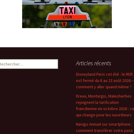
echercher :
Articles récents
Disneyland Paris cet été : le RER
est fermé du 8 au 23 août 2026 
comment y aller quand même ?
Dreux, Montargis, Malesherbes
rejoignent la tarification
francilienne en octobre 2026 : c
qui change pour les navetteurs
Navigo Annuel sur smartphone :
comment transférer votre pass