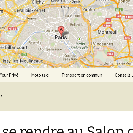
tdepersonne.co
feur Privé
Moto taxi
Transport en commun
Conseils 
i
e rendre au Salon 