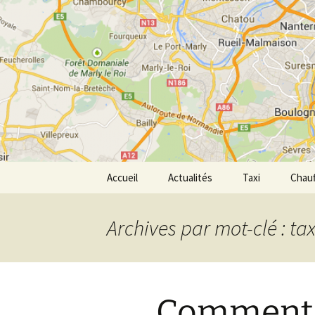
Aller
au
contenu
Transpor
Accueil
Actualités
Taxi
Chauf
Archives par mot-clé : tax
Comment s