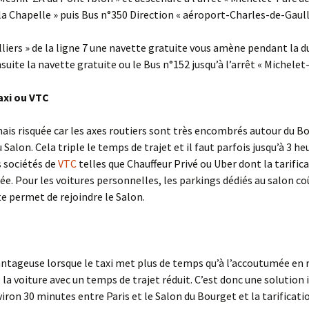
la Chapelle » puis Bus n°350 Direction « aéroport-Charles-de-Gaulle
lliers » de la ligne 7 une navette gratuite vous amène pendant la du
suite la navette gratuite ou le Bus n°152 jusqu’à l’arrêt « Michele
taxi ou VTC
mais risquée car les axes routiers sont très encombrés autour du 
alon. Cela triple le temps de trajet et il faut parfois jusqu’à 3 he
s sociétés de
VTC
telles que Chauffeur Privé ou Uber dont la tarifica
rée. Pour les voitures personnelles, les parkings dédiés au salon c
te permet de rejoindre le Salon.
ntageuse lorsque le taxi met plus de temps qu’à l’accoutumée en r
 de la voiture avec un temps de trajet réduit. C’est donc une solutio
iron 30 minutes entre Paris et le Salon du Bourget et la tarificatio