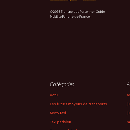
© 2026 Transport de Personne - Guide
Mobilité Paris Île-de-France.
Catégories
A
Actu
a
Les futurs moyens de transports
ju
Moto taxi
j
Taxi parisien
m