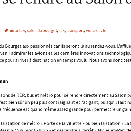
moto taxi
,
salon du bourget
,
taxi
,
transport
,
voiture
,
vtc
du Bourget aux passionnés car ils seront là au rendez-vous. L’affl
venir admirer les avions et les dernières innovations technologique
nce pour arriver à destination en temps voulu. Nous avons donc tes
mmun
sons de RER, bus et métro pour se rendre directement au Salon p
st bien sûr un peu plus contraignant et fatigant, puisqu’il faut not
La fréquence est quand même assez grande pour permettre un gain 
 la station de métro « Porte de la Villette » ou bien la station « L
 Mesnil-ZA du Pont Yblon » et descendre à l’arrêt « Michelet-Parc d