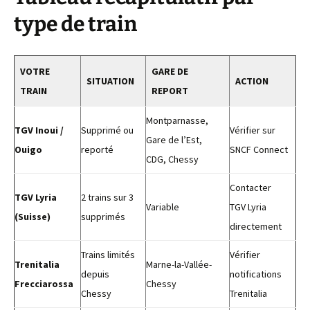
type de train
VOTRE
GARE DE
SITUATION
ACTION
TRAIN
REPORT
Montparnasse,
TGV Inoui /
Supprimé ou
Vérifier sur
Gare de l’Est,
Ouigo
reporté
SNCF Connect
CDG, Chessy
Contacter
TGV Lyria
2 trains sur 3
Variable
TGV Lyria
(Suisse)
supprimés
directement
Trains limités
Vérifier
Trenitalia
Marne-la-Vallée-
depuis
notifications
Frecciarossa
Chessy
Chessy
Trenitalia