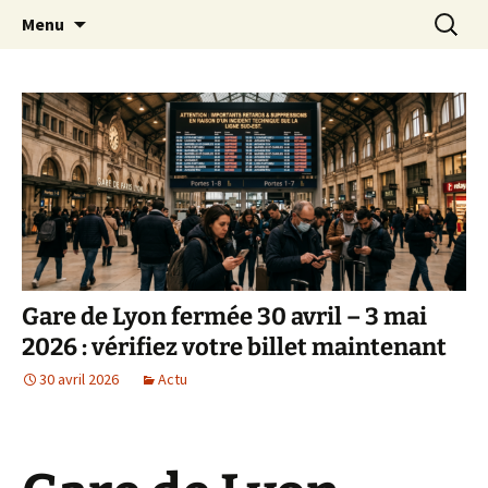
Aller
Recherc
Transportdepersonne.com
Menu
au
contenu
Gare de Lyon fermée 30 avril – 3 mai
2026 : vérifiez votre billet maintenant
30 avril 2026
Actu