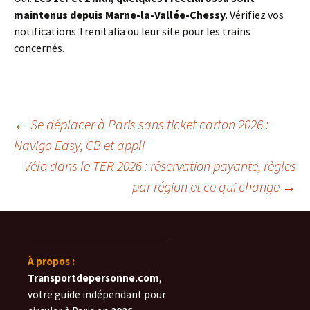
maintenus depuis Marne-la-Vallée-Chessy
. Vérifiez vos
notifications Trenitalia ou leur site pour les trains
concernés.
Navigation
←
Se déplacer à Paris sans ticket carton 2026 :
Navigo Easy, CB et appli
Vélo dans le TER 2026 : réservation payante, règles
des
par région et ce qui change
→
articles
À propos :
Transportdepersonne.com
,
votre guide indépendant pour